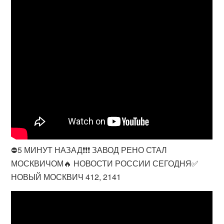
⛔️5 МИНУТ НАЗАД❗❗❗ ЗАВОД РЕНО СТАЛ
МОСКВИЧОМ🔥 НОВОСТИ РОССИИ СЕГОДНЯ✅
НОВЫЙ МОСКВИЧ 412, 2141