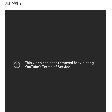
Жигули?