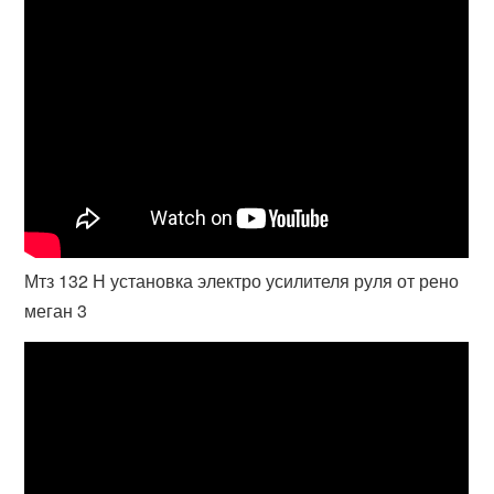
Мтз 132 Н установка электро усилителя руля от рено
меган 3