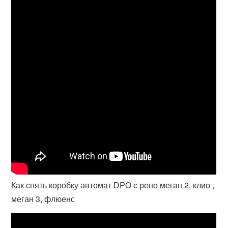
Как снять коробку автомат DPO с рено меган 2, клио ,
меган 3, флюенс