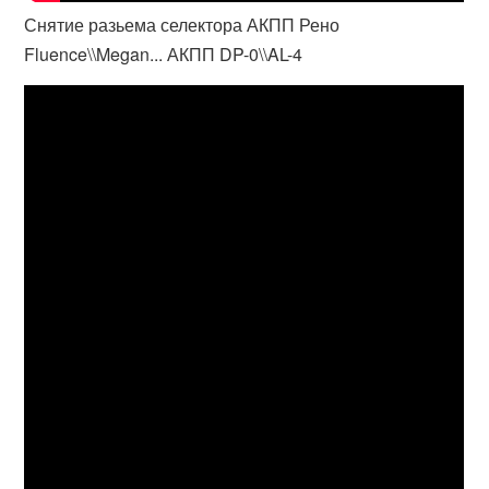
Снятие разьема селектора АКПП Рено
Fluence\\Megan... АКПП DP-0\\AL-4