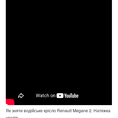
Як зняти водійське крісло Renault Megane 2. Натяжка
чохлів