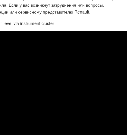
я. Если у вас возникнут затруднения или вопросы,
тации или сервисному представителю Renault.
l level via instrument cluster