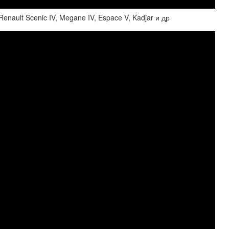
ault Scenic IV, Megane IV, Espace V, Kadjar и др