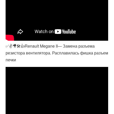
✅✌🎥🛠👍Renault Megane II— Замена разъема
резистора вентилятора. Расплавилась фишка разъем
печки