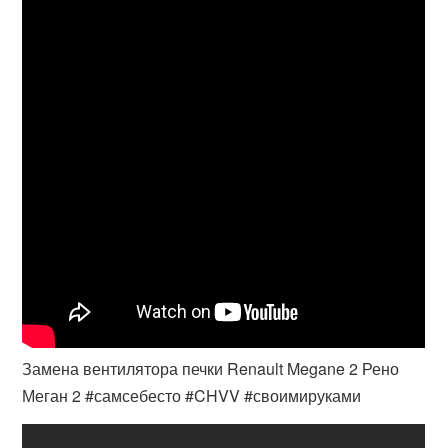
Замена вентилятора печки Renault Megane 2 Рено
Меган 2 #самсебесто #CHVV #своимируками