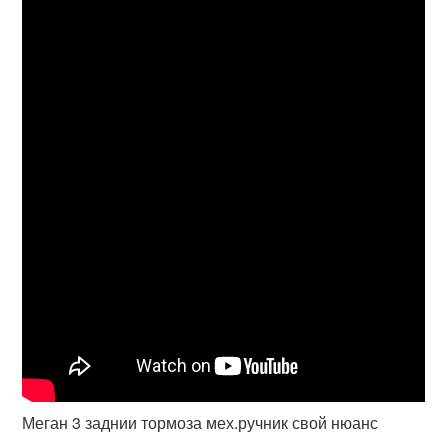
Меган 3 заднии тормоза мех.ручник свой нюанс