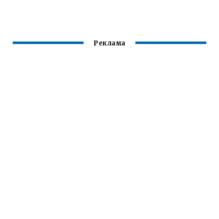
ЛОГАН 2 16
КЛАПАННЫЙ
ДВИГАТЕЛЬ
Реклама