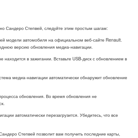
но Сандеро Степвей, следуйте этим простым шагам:
шей модели автомобиля на официальном веб-сайте Renault.
леднюю версию обновления медиа-навигации.
не находится в зажигании. Вставьте USB-диск с обновлением в
Система медиа-навигации автоматически обнаружит обновление
 процесса обновления. Во время обновления не
ск.
гации автоматически перезагрузится. Убедитесь, что все
андеро Степвей позволит вам получить последние карты,