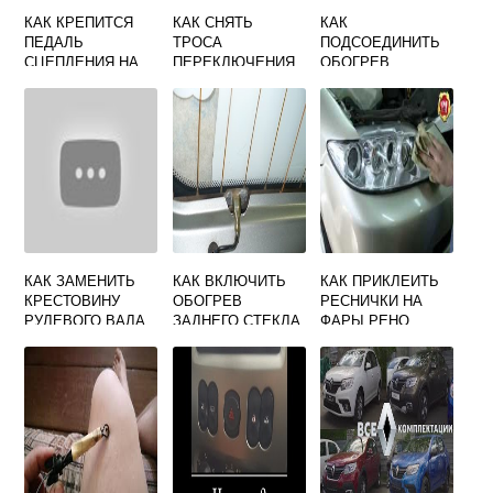
КАК КРЕПИТСЯ
КАК СНЯТЬ
КАК
ПЕДАЛЬ
ТРОСА
ПОДСОЕДИНИТЬ
СЦЕПЛЕНИЯ НА
ПЕРЕКЛЮЧЕНИЯ
ОБОГРЕВ
РЕНО ДАСТЕР
ПЕРЕДАЧ РЕНО
ЗАДНЕГО СТЕКЛА
ЛОГАН 2
НА РЕНО ЛОГАН
КАК ЗАМЕНИТЬ
КАК ВКЛЮЧИТЬ
КАК ПРИКЛЕИТЬ
КРЕСТОВИНУ
ОБОГРЕВ
РЕСНИЧКИ НА
РУЛЕВОГО ВАЛА
ЗАДНЕГО СТЕКЛА
ФАРЫ РЕНО
НА РЕНО СИМБОЛ
НА РЕНО
ФЛЮЕНС
САНДЕРО