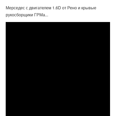
Мерседес с двигателем 1.6D от Рено и крывые
рукосборщики ГРМа...