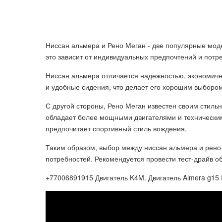
Ниссан альмера и Рено Меган - две популярные модел
это зависит от индивидуальных предпочтений и потр
Ниссан альмера отличается надежностью, экономичн
и удобные сидения, что делает его хорошим выбором
С другой стороны, Рено Меган известен своим стил
обладает более мощными двигателями и техническим
предпочитает спортивный стиль вождения.
Таким образом, выбор между ниссан альмера и рено
потребностей. Рекомендуется провести тест-драйв о
+77006891915 Двигатель K4M. Двигатель Almera g15 R