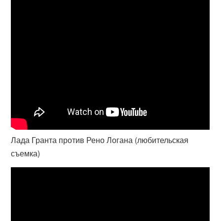
Лада Гранта против Рено Логана (любительская
съемка)