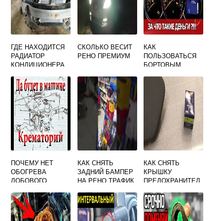
ГДЕ НАХОДИТСЯ
СКОЛЬКО ВЕСИТ
КАК
РАДИАТОР
РЕНО ПРЕМИУМ
ПОЛЬЗОВАТЬСЯ
КОНДИЦИОНЕРА
БОРТОВЫМ
НА РЕНО ДАСТЕР
КОМПЬЮТЕРОМ
НА РЕНО ЛОГАН 1
ПОЧЕМУ НЕТ
КАК СНЯТЬ
КАК СНЯТЬ
ОБОГРЕВА
ЗАДНИЙ БАМПЕР
КРЫШКУ
ЛОБОВОГО
НА РЕНО ТРАФИК
ПРЕДОХРАНИТЕЛ
СТЕКЛА НА
ЕЙ ПОД КАПОТОМ
ДИЗЕЛЬНОМ
РЕНО ЛОГАН 2
ДАСТЕРЕ