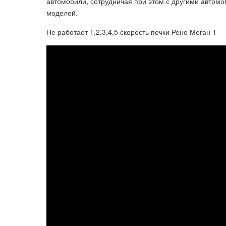
автомобили, сотрудничая при этом с другими автом
моделей.
Не работает 1,2,3,4,5 скорость печки Рено Меган 1