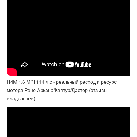
H4M 1.6 MPI 114 л.с - реальный расход и ресурс
мотора Рено Аркана/Каптур/Дастер (отзывы
владельцев)