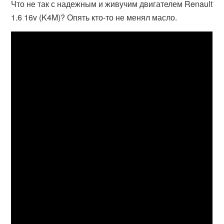
Что не так с надежным и живучим двигателем Renault
1.6 16v (K4M)? Опять кто-то не менял масло.