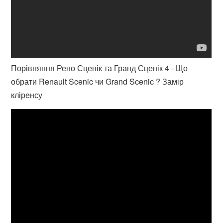
Порівняння Рено Сценік та Гранд Сценік 4 - Що
обрати Renault Scenic чи Grand Scenic ? Замір
кліренсу