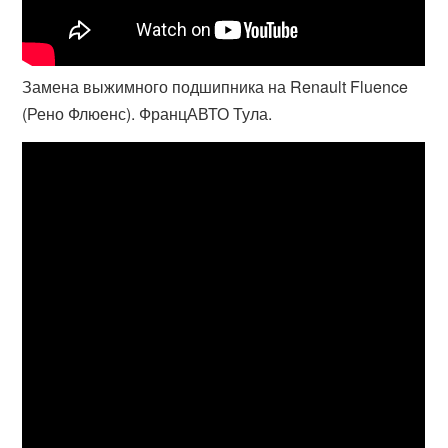
Замена выжимного подшипника на Renault Fluence
(Рено Флюенс). ФранцАВТО Тула.