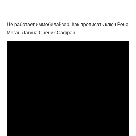
Не работает иммобилайзер. Как прописать ключ Рено
Меган Лагуна Сценик Сафран