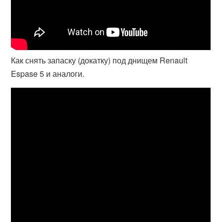
Как снять запаску (докатку) под днищем Renault
Espase 5 и аналоги.