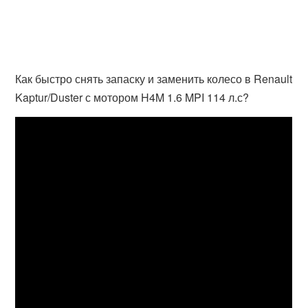
Как быстро снять запаску и заменить колесо в Renault
Kaptur/Duster с мотором H4M 1.6 MPI 114 л.с?