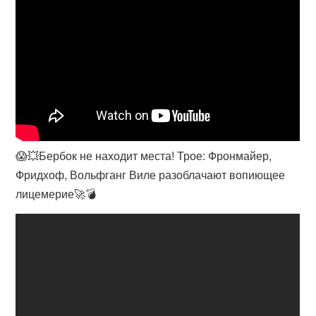
😱💥Бербок не находит места! Трое: Фронмайер,
Фридхоф, Вольфганг Виле разоблачают вопиющее
лицемерие🚀💣