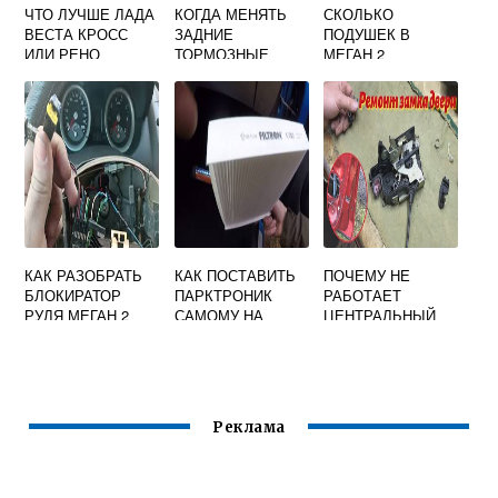
ЧТО ЛУЧШЕ ЛАДА
КОГДА МЕНЯТЬ
СКОЛЬКО
ВЕСТА КРОСС
ЗАДНИЕ
ПОДУШЕК В
ИЛИ РЕНО
ТОРМОЗНЫЕ
МЕГАН 2
АРКАНА
КОЛОДКИ НА
РЕНО САНДЕРО
СТЕПВЕЙ
КАК РАЗОБРАТЬ
КАК ПОСТАВИТЬ
ПОЧЕМУ НЕ
БЛОКИРАТОР
ПАРКТРОНИК
РАБОТАЕТ
РУЛЯ МЕГАН 2
САМОМУ НА
ЦЕНТРАЛЬНЫЙ
РЕНО ЛОГАН
ЗАМОК НА РЕНО
ВИДЕО
ЛОГАН 2
Реклама