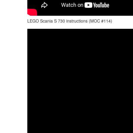
LEGO Scania S 730 instructions (MOC #114)