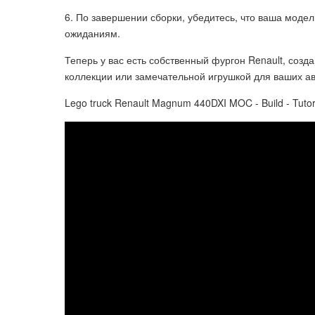
6. По завершении сборки, убедитесь, что ваша модел
ожиданиям.
Теперь у вас есть собственный фургон Renault, соз
коллекции или замечательной игрушкой для ваших а
Lego truck Renault Magnum 440DXI MOC - Build - Tutori