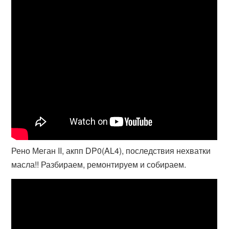
Рено Меган II, акпп DP0(AL4), последствия нехватки
масла!! Разбираем, ремонтируем и собираем.