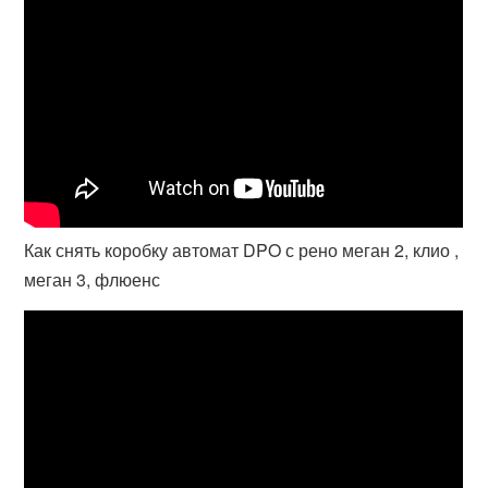
Как снять коробку автомат DPO с рено меган 2, клио ,
меган 3, флюенс