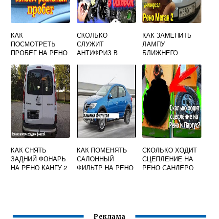
КАК
СКОЛЬКО
КАК ЗАМЕНИТЬ
ПОСМОТРЕТЬ
СЛУЖИТ
ЛАМПУ
ПРОБЕГ НА РЕНО
АНТИФРИЗ В
БЛИЖНЕГО
ДАСТЕР 2019
АВТОМОБИЛЕ
СВЕТА НА РЕНО
ГОДА
РЕНО
ЛАГУНА 2
КАК СНЯТЬ
КАК ПОМЕНЯТЬ
СКОЛЬКО ХОДИТ
ЗАДНИЙ ФОНАРЬ
САЛОННЫЙ
СЦЕПЛЕНИЕ НА
НА РЕНО КАНГУ 2
ФИЛЬТР НА РЕНО
РЕНО САНДЕРО
ВИДЕО
ЛОГАН СТЕПВЕЙ
СТЕПВЕЙ 2
2019 ГОДА
Реклама