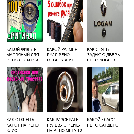
КАКОЙ ФИЛЬТР
КАКОЙ РАЗМЕР
КАК СНЯТЬ
МАСЛЯНЫЙ ДЛЯ
РУЛЯ РЕНО
ЗАДНЮЮ ДВЕРЬ
РЕНО ЛОГАН 1 4
МЕГАН 2 ДЛЯ
РЕНО ЛОГАН 1
ОПЛЕТКИ
КАК ОТКРЫТЬ
КАК РАЗОБРАТЬ
КАКОЙ КЛАСС
КАПОТ НА РЕНО
РУЛЕВУЮ РЕЙКУ
РЕНО САНДЕРО
КЛИО
НА РЕНО МЕГАН 2