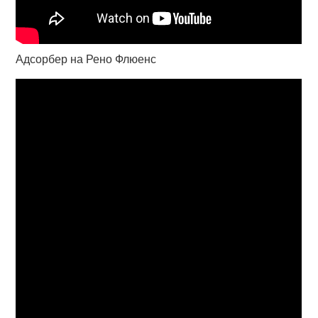
Адсорбер на Рено Флюенс