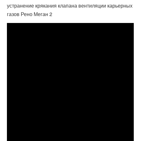
устранение крякания клапана вентиляции карьерных
газов Рено Меган 2