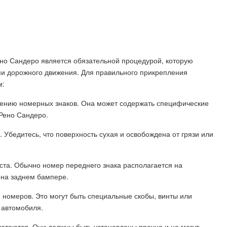
но Сандеро является обязательной процедурой, которую
ми дорожного движения. Для правильного прикрепления
м:
лению номерных знаков. Она может содержать специфические
Рено Сандеро.
. Убедитесь, что поверхность сухая и освобождена от грязи или
ста. Обычно номер переднего знака располагается на
 на заднем бампере.
 номеров. Это могут быть специальные скобы, винты или
 автомобиля.
шатаются. Они должны быть установлены прочно и не могут