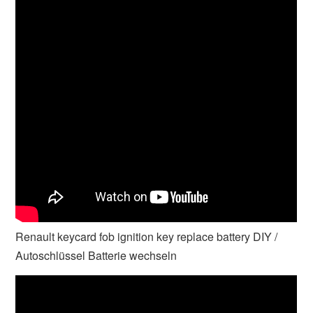
Renault keycard fob ignition key replace battery DIY /
Autoschlüssel Batterie wechseln