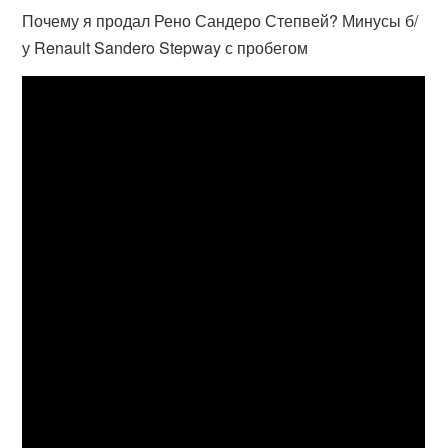
Почему я продал Рено Сандеро Степвей? Минусы б/
у Renault Sandero Stepway с пробегом