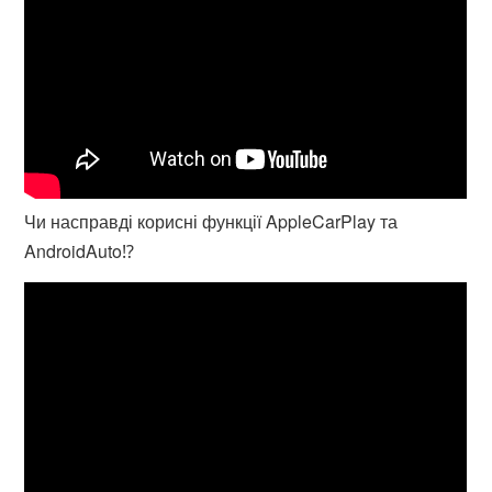
Чи насправді корисні функції AppleCarPlay та
AndroidAuto⁉️