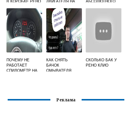
В КОРОБКЕ РЕНО
ДВИГАТЕЛЯ НА
АБСОЛЮТНОГО
ЛАГУНА 1
РЕНО МЕГАН 1 6
ДАВЛЕНИЯ НА
РЕНО МЕГАН 2
ПОЧЕМУ НЕ
КАК СНЯТЬ
СКОЛЬКО БАК У
РАБОТАЕТ
БАЧОК
РЕНО КЛИО
СПИДОМЕТР НА
ОМЫВАТЕЛЯ
РЕНО ЛОГАН 1
РЕНО КОЛЕОС
Реклама