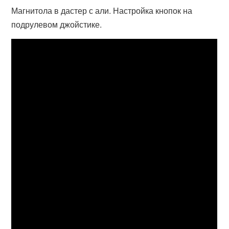
Магнитола в дастер с али. Настройка кнопок на
подрулевом джойстике.