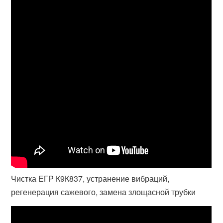
Чистка ЕГР К9К837, устранение вибраций,
регенерация сажевого, замена злощасной трубки