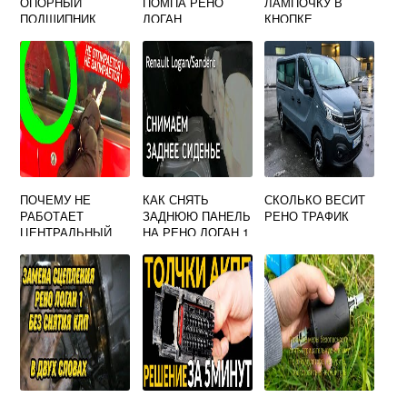
ОПОРНЫЙ
ПОМПА РЕНО
ЛАМПОЧКУ В
ПОДШИПНИК
ЛОГАН
КНОПКЕ
ПЕРЕДНЕЙ
СТЕКЛОПОДЪЕМН
СТОЙКИ РЕНО
ИКА НА РЕНО
ЛОГАН
ЛОГАН
ПОЧЕМУ НЕ
КАК СНЯТЬ
СКОЛЬКО ВЕСИТ
РАБОТАЕТ
ЗАДНЮЮ ПАНЕЛЬ
РЕНО ТРАФИК
ЦЕНТРАЛЬНЫЙ
НА РЕНО ЛОГАН 1
ЗАМОК НА РЕНО
САНДЕРО