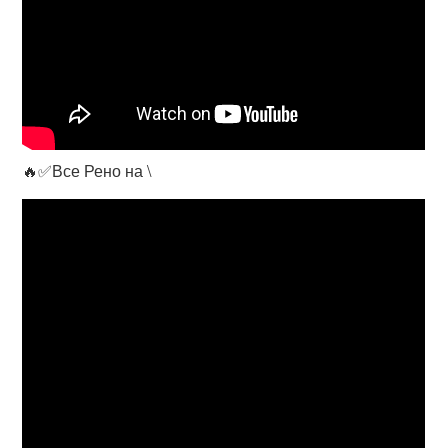
🔥✅Все Рено на \