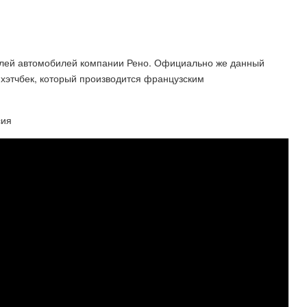
делей автомобилей компании Рено. Официально же данный
 хэтчбек, который производится французским
сия