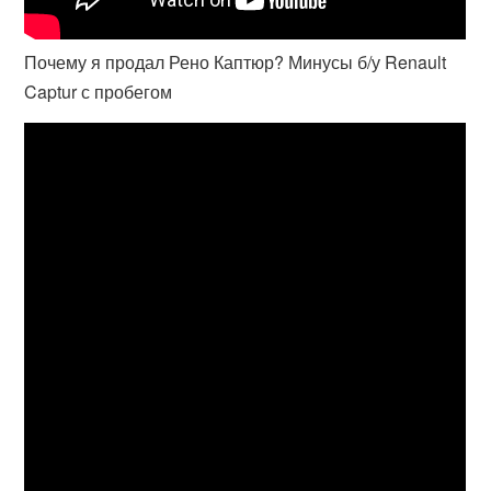
Почему я продал Рено Каптюр? Минусы б/у Renault
Captur с пробегом