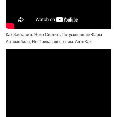
Как Заставить Ярко Светить Потускневшие Фары
Автомобиля, Не Прикасаясь к ним. АвтоХак