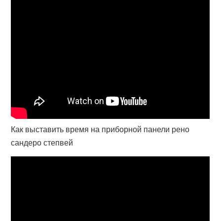
Как выставить время на приборной панели рено
сандеро степвей