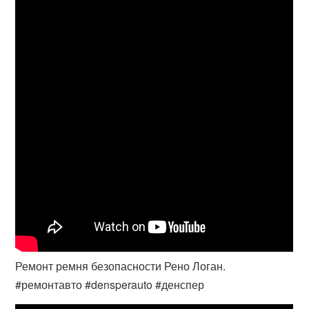
Ремонт ремня безопасности Рено Логан.
#ремонтавто #densperauto #денспер