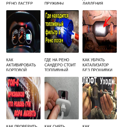
РЕНО ДАСТЕР
ПРУЖИНЫ
ДАВЛЕНИЯ
РЕМКОМПЛЕКТ
МАСЛА РЕНО
НА РЕНО ДАСТЕР
МАСТЕР 3
ЗАДНЕГО
ТОРМОЗНОГО
БАРАБАНА
КАК
ГДЕ НА РЕНО
КАК УБРАТЬ
АКТИВИРОВАТЬ
САНДЕРО СТОИТ
КАТАЛИЗАТОР
БОРТОВОЙ
ТОПЛИВНЫЙ
БЕЗ ПРОШИВКИ
КОМПЬЮТЕР НА
ФИЛЬТР
НА РЕНО ЛОГАН
РЕНО САНДЕРО 1
КАК ПРОВЕРИТЬ
КАК СНЯТЬ
КАК