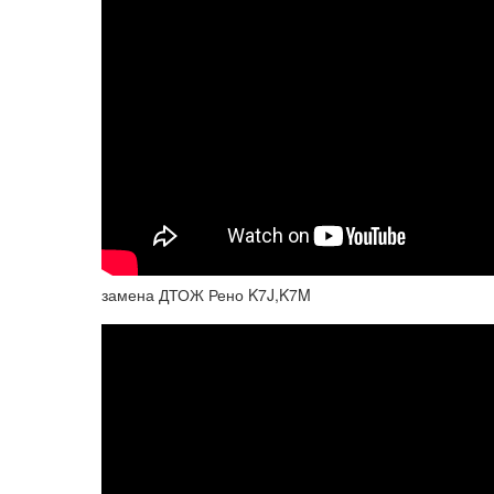
замена ДТОЖ Рено K7J,K7M