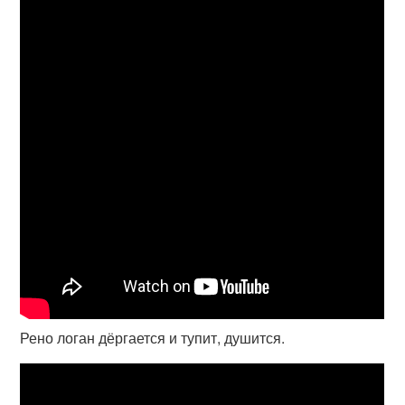
Рено логан дёргается и тупит, душится.